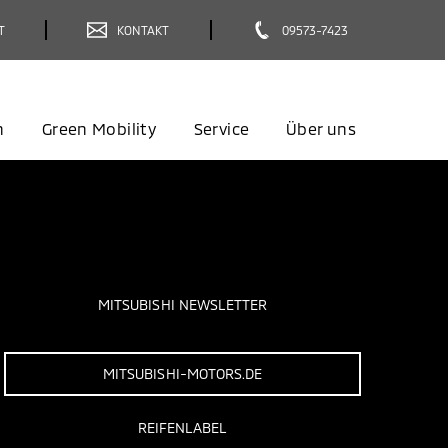
T
KONTAKT
09573-7423
n
Green Mobility
Service
Über uns
MITSUBISHI NEWSLETTER
MITSUBISHI-MOTORS.DE
REIFENLABEL