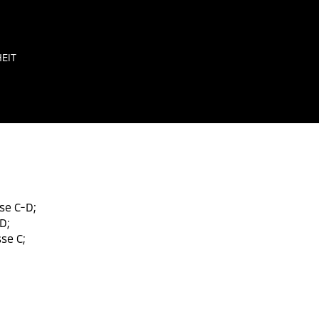
EIT
se C-D;
D;
se C;