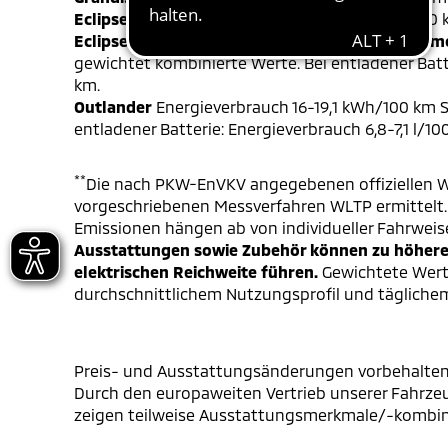
Eclipse Cross
Energieverbrauch 16,7-17,1 kWh/100
Eclipse Cross Plug-in Hybrid 4WD 2.4 - Auslaufm
gewichtet kombinierte Werte. Bei entladener Batt
km.
Outlander
Energieverbrauch 16-19,1 kWh/100 km S
entladener Batterie: Energieverbrauch 6,8-7,1 l/1
**
Die nach PKW-EnVKV angegebenen offiziellen W
vorgeschriebenen Messverfahren WLTP ermittelt. D
Emissionen hängen ab von individueller Fahrweis
Ausstattungen sowie Zubehör können zu höheren
elektrischen Reichweite führen.
Gewichtete Werte
durchschnittlichem Nutzungsprofil und täglichem
Preis- und Ausstattungsänderungen vorbehalten
Durch den europaweiten Vertrieb unserer Fahrzeu
zeigen teilweise Ausstattungsmerkmale/-kombinati