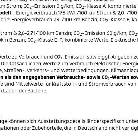
2
2
 km Strom; CO
-Emission 0 g/km; CO
-Klasse A; kombinierte 
2
2
odell
- Energieverbrauch 17,5 kWh/100 km Strom & 2,0 l/100
erie: Energieverbrauch 7,3 l/100 km Benzin; CO
-Klasse F; k
2
trom & 2,6-2,7 l/100 km Benzin; CO
-Emission 60 g/km; CO
2
2
00km Benzin; CO
-Klasse E-F; kombinierte Werte. Elektrische
2
erte zu Verbrauch und CO₂-Emission sowie ggf. Angaben z
ie tatsächlichen Werte zum Verbrauch elektrischer Energie 
e, Straßen-, Verkehrs- und Wetterbedingungen, Klimaanlag
 als den angegebenen Verbrauchs- sowie CO₂-Werten sowi
 sind Mittelwerte für Kraftstoff- und Stromverbrauch von 
 Laden der Batterie.
.
ge können sich Ausstattungsdetails länderspezifisch unter
onen oder Zubehörteile, die in Deutschland nicht verfügba