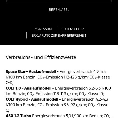
REIFENLABEL
IMPRESSUM
DATENSCHUTZ
ERKLÄRUNG ZUR BARRIEREFREIHEIT
Verbrauchs- und Effizienzwerte
Space Star - Auslaufmodell -
Energieverbrauch 4,9-5,5
l/100 km Benzin; CO
-Emission 112-125 g/km; CO
-Klasse
2
2
C-D;
COLT 1.0 - Auslaufmodell -
Energieverbrauch 5,2-5,3 l/100
km Benzin; CO
-Emission 118-119 g/km; CO
-Klasse D;
2
2
COLT Hybrid - Auslaufmodell -
Energieverbrauch 4,2-4,3
l/100 km Benzin; CO
-Emission 96-97 g/km; CO
-Klasse
2
2
C;
ASX 1.2 Turbo
Energieverbrauch 5,9 l/100 km Benzin; CO
-
2