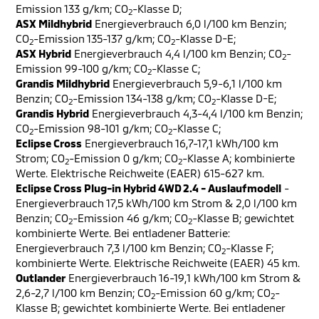
Emission 133 g/km; CO
-Klasse D;
2
ASX Mildhybrid
Energieverbrauch 6,0 l/100 km Benzin;
CO
-Emission 135-137 g/km; CO
-Klasse D-E;
2
2
ASX Hybrid
Energieverbrauch 4,4 l/100 km Benzin; CO
-
2
Emission 99-100 g/km; CO
-Klasse C;
2
Grandis Mildhybrid
Energieverbrauch 5,9-6,1 l/100 km
Benzin; CO
-Emission 134-138 g/km; CO
-Klasse D-E;
2
2
Grandis Hybrid
Energieverbrauch 4,3-4,4 l/100 km Benzin;
CO
-Emission 98-101 g/km; CO
-Klasse C;
2
2
Eclipse Cross
Energieverbrauch 16,7-17,1 kWh/100 km
Strom; CO
-Emission 0 g/km; CO
-Klasse A; kombinierte
2
2
Werte. Elektrische Reichweite (EAER) 615-627 km.
Eclipse Cross Plug-in Hybrid 4WD 2.4 - Auslaufmodell
-
Energieverbrauch 17,5 kWh/100 km Strom & 2,0 l/100 km
Benzin; CO
-Emission 46 g/km; CO
-Klasse B; gewichtet
2
2
kombinierte Werte. Bei entladener Batterie:
Energieverbrauch 7,3 l/100 km Benzin; CO
-Klasse F;
2
kombinierte Werte. Elektrische Reichweite (EAER) 45 km.
Outlander
Energieverbrauch 16-19,1 kWh/100 km Strom &
2,6-2,7 l/100 km Benzin; CO
-Emission 60 g/km; CO
-
2
2
Klasse B; gewichtet kombinierte Werte. Bei entladener