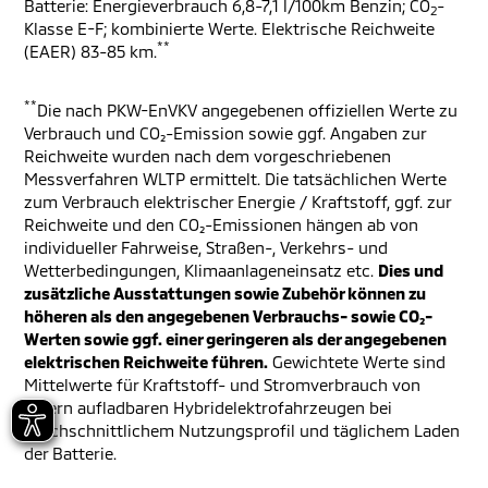
Batterie: Energieverbrauch 6,8-7,1 l/100km Benzin; CO
-
2
Klasse E-F; kombinierte Werte. Elektrische Reichweite
**
(EAER) 83-85 km.
**
Die nach PKW-EnVKV angegebenen offiziellen Werte zu
Verbrauch und CO₂-Emission sowie ggf. Angaben zur
Reichweite wurden nach dem vorgeschriebenen
Messverfahren WLTP ermittelt. Die tatsächlichen Werte
zum Verbrauch elektrischer Energie / Kraftstoff, ggf. zur
Reichweite und den CO₂-Emissionen hängen ab von
individueller Fahrweise, Straßen-, Verkehrs- und
Wetterbedingungen, Klimaanlageneinsatz etc.
Dies und
zusätzliche Ausstattungen sowie Zubehör können zu
höheren als den angegebenen Verbrauchs- sowie CO₂-
Werten sowie ggf. einer geringeren als der angegebenen
elektrischen Reichweite führen.
Gewichtete Werte sind
Mittelwerte für Kraftstoff- und Stromverbrauch von
extern aufladbaren Hybridelektrofahrzeugen bei
durchschnittlichem Nutzungsprofil und täglichem Laden
der Batterie.